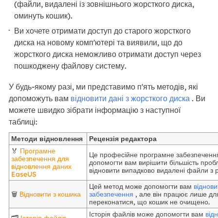
(файли, видалені із зовнішнього жорсткого диска,
оминуть кошик).
Ви хочете отримати доступ до старого жорсткого
диска на новому комп'ютері та виявили, що до
жорсткого диска неможливо отримати доступ через
пошкоджену файлову систему.
У будь-якому разі, ми представимо п'ять методів, які
допоможуть вам
відновити дані з жорсткого диска
. Ви
можете швидко зібрати інформацію з наступної
таблиці:
Методи відновлення
Рецензія редактора
🏅
Програмне
Це професійне програмне забезпечення
забезпечення для
допомогти вам вирішити більшість пробл
відновлення даних
відновити випадково видалені файли з р
EaseUS
Цей метод може допомогти вам
віднов
🗑️
Відновити з кошика
забезпечення
, але він працює лише для 
переконатися, що кошик не очищено.
Історія файлів може допомогти вам
від
🗂️
Історія файлів