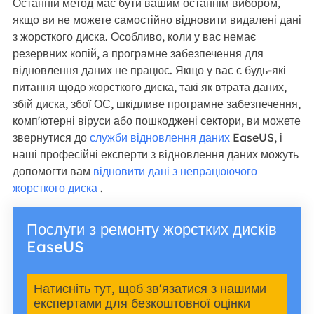
Останній метод має бути вашим останнім вибором,
якщо ви не можете самостійно відновити видалені дані
з жорсткого диска. Особливо, коли у вас немає
резервних копій, а програмне забезпечення для
відновлення даних не працює. Якщо у вас є будь-які
питання щодо жорсткого диска, такі як втрата даних,
збій диска, збої ОС, шкідливе програмне забезпечення,
комп'ютерні віруси або пошкоджені сектори, ви можете
звернутися до
служби відновлення даних
EaseUS, і
наші професійні експерти з відновлення даних можуть
допомогти вам
відновити дані з непрацюючого
жорсткого диска
.
Послуги з ремонту жорстких дисків
EaseUS
Натисніть тут, щоб зв'язатися з нашими
експертами для безкоштовної оцінки