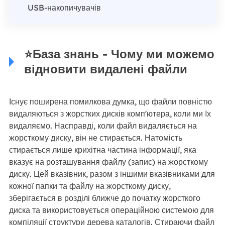
USB-накопичувачів
⭐База знань - Чому ми можемо
відновити видалені файли
Існує поширена помилкова думка, що файли повністю
видаляються з жорстких дисків комп'ютера, коли ми їх
видаляємо. Насправді, коли файл видаляється на
жорсткому диску, він не стирається. Натомість
стирається лише крихітна частина інформації, яка
вказує на розташування файлу (запис) на жорсткому
диску. Цей вказівник, разом з іншими вказівниками для
кожної папки та файлу на жорсткому диску,
зберігається в розділі ближче до початку жорсткого
диска та використовується операційною системою для
компіляції структури дерева каталогів. Стираючи файл