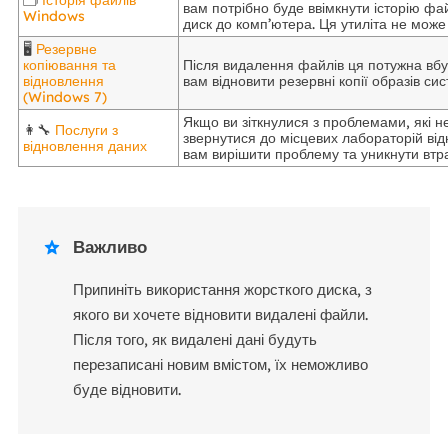
вам потрібно буде ввімкнути історію фа
Windows
диск до комп’ютера. Ця утиліта не мож
🖥️
Резервне
копіювання та
Після видалення файлів ця потужна вбу
відновлення
вам відновити резервні копії образів си
(Windows 7)
Якщо ви зіткнулися з проблемами, які 
👩‍🔧
Послуги з
звернутися до місцевих лабораторій ві
відновлення даних
вам вирішити проблему та уникнути втр
Важливо

Припиніть використання жорсткого диска, з
якого ви хочете відновити видалені файли.
Після того, як видалені дані будуть
перезаписані новим вмістом, їх неможливо
буде відновити.