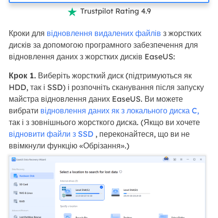
Trustpilot Rating 4.9

Кроки для
відновлення видалених файлів
з жорстких
дисків за допомогою програмного забезпечення для
відновлення даних з жорстких дисків EaseUS:
Крок 1.
Виберіть жорсткий диск (підтримуються як
HDD, так і SSD) і розпочніть сканування після запуску
майстра відновлення даних EaseUS. Ви можете
вибрати
відновлення даних як з локального диска C,
так і з зовнішнього жорсткого диска. (Якщо ви хочете
відновити файли з SSD
, переконайтеся, що ви не
ввімкнули функцію «Обрізання».)