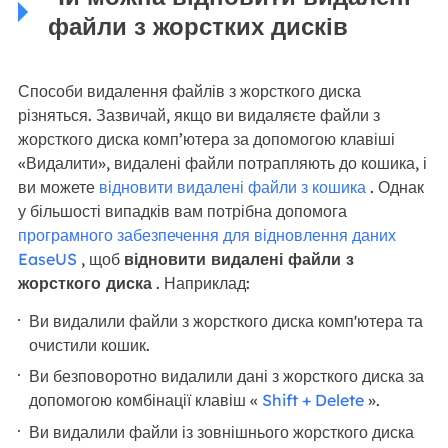
файли з жорстких дисків
Способи видалення файлів з жорсткого диска
різняться. Зазвичай, якщо ви видаляєте файли з
жорсткого диска комп’ютера за допомогою клавіші
«Видалити», видалені файли потрапляють до кошика, і
ви можете
відновити видалені файли з кошика
. Однак
у більшості випадків вам потрібна допомога
програмного забезпечення для відновлення даних
EaseUS
, щоб
відновити видалені файли з
жорсткого диска
. Наприклад:
Ви видалили файли з жорсткого диска комп'ютера та
очистили кошик.
Ви безповоротно видалили дані з жорсткого диска за
допомогою комбінації клавіш «
Shift + Delete
».
Ви видалили файли із зовнішнього жорсткого диска