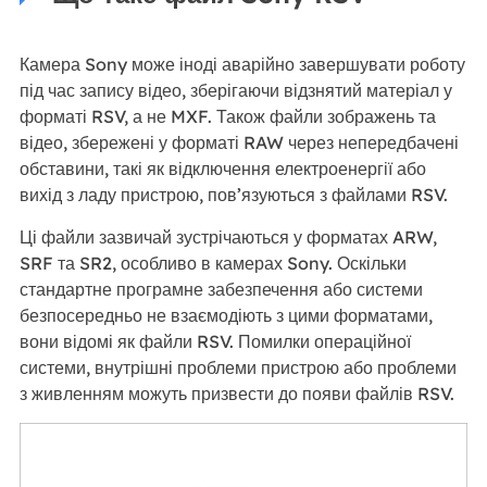
Камера Sony може іноді аварійно завершувати роботу
під час запису відео, зберігаючи відзнятий матеріал у
форматі RSV, а не MXF. Також файли зображень та
відео, збережені у форматі RAW через непередбачені
обставини, такі як відключення електроенергії або
вихід з ладу пристрою, пов’язуються з файлами RSV.
Ці файли зазвичай зустрічаються у форматах ARW,
SRF та SR2, особливо в камерах Sony. Оскільки
стандартне програмне забезпечення або системи
безпосередньо не взаємодіють з цими форматами,
вони відомі як файли RSV. Помилки операційної
системи, внутрішні проблеми пристрою або проблеми
з живленням можуть призвести до появи файлів RSV.