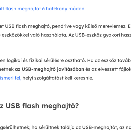
ült flash meghajtót 6 hatékony módon
et USB flash meghajtó, pendrive vagy külső merevlemez. Ez
e eszközökkel való használata. Az USB-eszköz gyakori ha
 logikai és fizikai sérülésre osztható.
Ha az eszköz tovább
thetnek
az USB-meghajtó javításában
és az elveszett fájlo
smeri fel,
helyi szolgáltatást kell keresnie.
z USB flash meghajtó?
érülhetnek; ha sérültnek találja az USB-meghajtót, az na