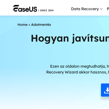
Data Recovery
P
Home
>
Adatmentés
D
P
Hogyan javítsun
D
M
M
Ezen az oldalon megtudhatja, h
R
Recovery Wizard akkor hasznos, h
P
L
F
R