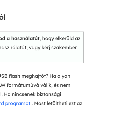
ól
d a használatát,
hogy elkerüld az
 használatát, vagy kérj szakember
 USB flash meghajtót? Ha olyan
AW formátumúvá válik, és nem
l. Ha nincsenek biztonsági
rd programot
. Most letöltheti ezt az