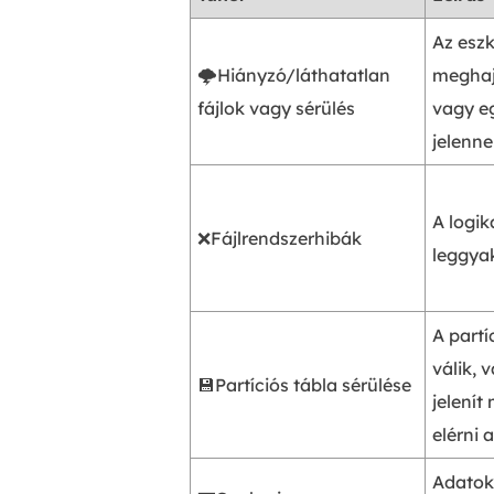
Az eszk
🌩️Hiányzó/láthatatlan
meghajt
fájlok vagy sérülés
vagy e
jelenn
A logik
❌Fájlrendszerhibák
leggyak
A partí
válik, 
💾Partíciós tábla sérülése
jelenít
elérni 
Adatok