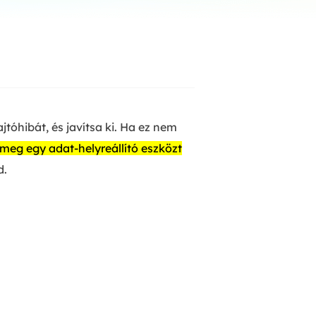
Manual Recovery Service
EaseUS VoiceWave
Advanced and efficient recovery
Change voice in real-time
ployment
p White Label Service
óhibát, és javítsa ki. Ha ez nem
meg egy adat-helyreállító eszközt
d.