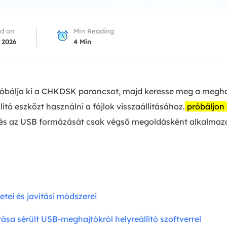
overy Products
ata Recovery Services
System Deploy
d on
Min Reading
xpert data recovery services
Smart Windows de
 2026
4
Min
MSPs Service
xchange Recovery
DB file restore & repair
MSP Service
EaseUS Todo Backu
óbálja ki a CHKDSK parancsot, majd keresse meg a meghajt
mail Recovery
utlook email recovery
ító eszközt használni a fájlok visszaállításához.
próbáljon 
és az USB formázását csak végső megoldásként alkalmaz
S SQL Recovery
S SQL database recovery
tei és javítási módszerei
tása sérült USB-meghajtókról helyreállító szoftverrel