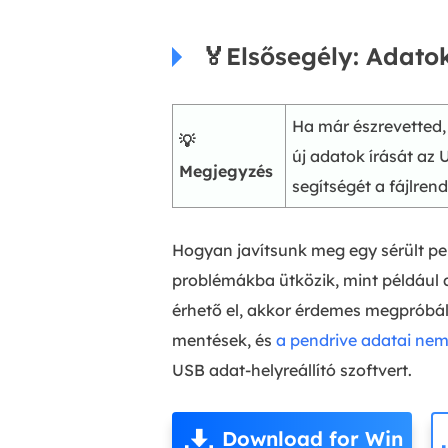
🏅Elsősegély: Adatok
Ha már észrevetted,
💡
új adatok írását az 
Megjegyzés
segítségét a fájlren
Hogyan javítsunk meg egy sérült pen
problémákba ütközik, mint például
érhető el, akkor érdemes megpróbáln
mentések, és
a pendrive adatai ne
USB adat-helyreállító szoftvert.
Download for Win