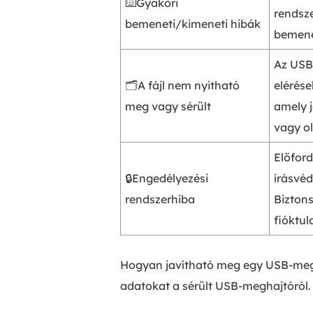
⌨️Gyakori
rendsze
bemeneti/kimeneti hibák
bemenet
Az USB
🗂️A fájl nem nyitható
elérése
meg vagy sérült
amely j
vagy o
Előford
🔒Engedélyezési
írásvéd
rendszerhiba
Bizton
fióktul
Hogyan javítható meg egy USB-megha
adatokat a sérült USB-meghajtóról.