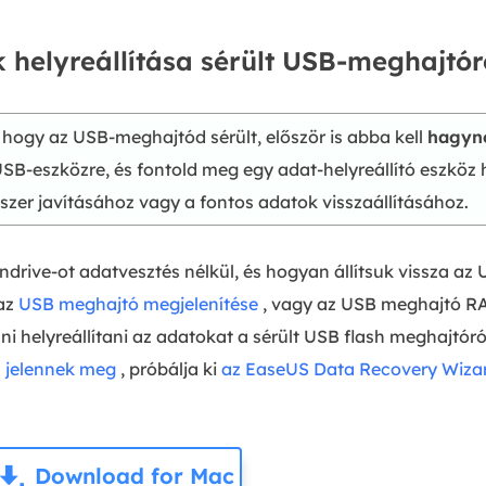
 helyreállítása sérült USB-meghajtór
 hogy az USB-meghajtód sérült, először is abba kell
hagyno
USB-eszközre, és fontold meg egy adat-helyreállító eszköz
dszer javításához vagy a fontos adatok visszaállításához.
drive-ot adatvesztés nélkül, és hogyan állítsuk vissza az
 az
USB meghajtó megjelenítése
, vagy az USB meghajtó R
i helyreállítani az adatokat a sérült USB flash meghajtóró
m jelennek meg
, próbálja ki
az EaseUS Data Recovery Wiza
Download for Mac