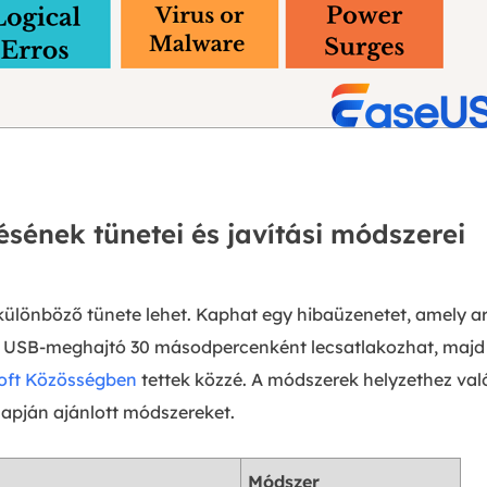
sének tünetei és javítási módszerei
lönböző tünete lehet. Kaphat egy hibaüzenetet, amely arr
z USB-meghajtó 30 másodpercenként lecsatlakozhat, majd 
oft Közösségben
tettek közzé. A módszerek helyzethez való
lapján ajánlott módszereket.
Módszer