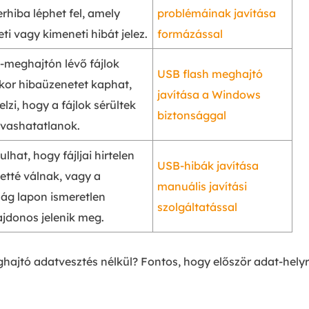
rhiba léphet fel, amely
problémáinak javítása
i vagy kimeneti hibát jelez.
formázással
-meghajtón lévő fájlok
USB flash meghajtó
kor hibaüzenetet kaphat,
javítása a Windows
elzi, hogy a fájlok sérültek
biztonsággal
lvashatatlanok.
ulhat, hogy fájljai hirtelen
USB-hibák javítása
etté válnak, vagy a
manuális javítási
ság lapon ismeretlen
szolgáltatással
ajdonos jelenik meg.
jtó adatvesztés nélkül? Fontos, hogy először adat-helyreá