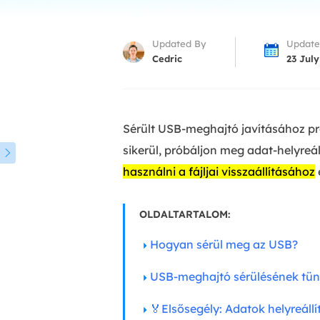
More Rec
D
Updated By
Update
E
Cedric
23 July
E
E
Sérült USB-meghajtó javításához pr
E
O
sikerül, próbáljon meg adat-helyreáll

használni a fájljai visszaállításához
M
M
OLDALTARTALOM:
Hogyan sérül meg az USB?
USB-meghajtó sérülésének tüne
🏅Elsősegély: Adatok helyreállí