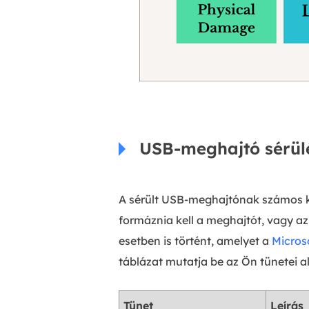
USB-meghajtó sérülé
A sérült USB-meghajtónak számos kü
formáznia kell a meghajtót, vagy a
esetben is történt, amelyet a
Micros
táblázat mutatja be az Ön tünetei a
Tünet
Leírás