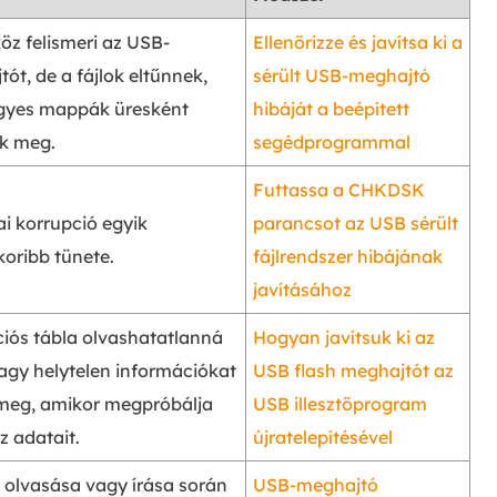
öz felismeri az USB-
Ellenőrizze és javítsa ki a
ót, de a fájlok eltűnnek,
sérült USB-meghajtó
gyes mappák üresként
hibáját a beépített
ek meg.
segédprogrammal
Futtassa a CHKDSK
ai korrupció egyik
parancsot az USB sérült
oribb tünete.
fájlrendszer hibájának
javításához
ciós tábla olvashatatlanná
Hogyan javítsuk ki az
vagy helytelen információkat
USB flash meghajtót az
 meg, amikor megpróbálja
USB illesztőprogram
az adatait.
újratelepítésével
 olvasása vagy írása során
USB-meghajtó