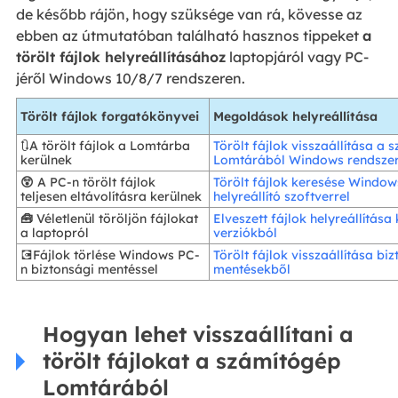
de később rájön, hogy szüksége van rá, kövesse az
ebben az útmutatóban található hasznos tippeket
a
törölt fájlok helyreállításához
laptopjáról vagy PC-
jéről Windows 10/8/7 rendszeren.
Törölt fájlok forgatókönyvei
Megoldások helyreállítása
🔃A törölt fájlok a Lomtárba
Törölt fájlok visszaállítása a
kerülnek
Lomtárából Windows rendsze
😲
A PC-n törölt fájlok
Törölt fájlok keresése Windows
teljesen eltávolításra kerülnek
helyreállító szoftverrel
🧰
Véletlenül töröljön fájlokat
Elveszett fájlok helyreállítása
a laptopról
verziókból
💽Fájlok törlése Windows PC-
Törölt fájlok visszaállítása bi
n biztonsági mentéssel
mentésekből
Hogyan lehet visszaállítani a
törölt fájlokat a számítógép
Lomtárából