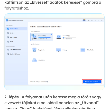
kattintson az „Elveszett adatok keresése” gombra a
folytatáshoz.
2. lépés
. A folyamat után keresse meg a törölt vagy
elveszett fájlokat a bal oldali panelen az „Útvonal”
vagy a „Típus” funkcióval. Vagy alkalmazhatja a