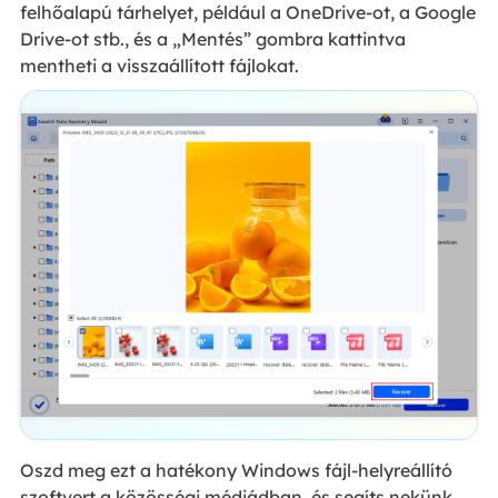
felhőalapú tárhelyet, például a OneDrive-ot, a Google
Drive-ot stb., és a „Mentés” gombra kattintva
mentheti a visszaállított fájlokat.
Oszd meg ezt a hatékony Windows fájl-helyreállító
szoftvert a közösségi médiádban, és segíts nekünk