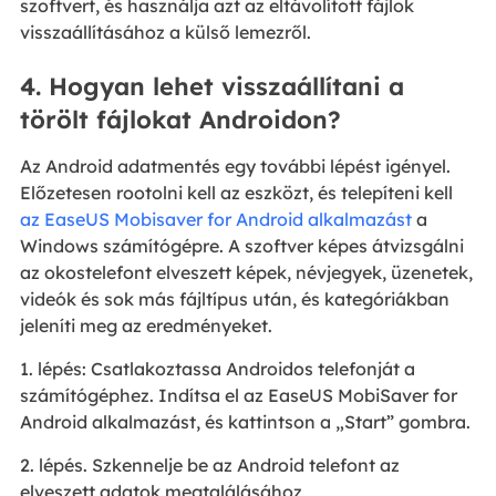
szoftvert, és használja azt az eltávolított fájlok
visszaállításához a külső lemezről.
4. Hogyan lehet visszaállítani a
törölt fájlokat Androidon?
Az Android adatmentés egy további lépést igényel.
Előzetesen rootolni kell az eszközt, és telepíteni kell
az EaseUS Mobisaver for Android alkalmazást
a
Windows számítógépre. A szoftver képes átvizsgálni
az okostelefont elveszett képek, névjegyek, üzenetek,
videók és sok más fájltípus után, és kategóriákban
jeleníti meg az eredményeket.
1. lépés: Csatlakoztassa Androidos telefonját a
számítógéphez. Indítsa el az EaseUS MobiSaver for
Android alkalmazást, és kattintson a „Start” gombra.
2. lépés. Szkennelje be az Android telefont az
elveszett adatok megtalálásához