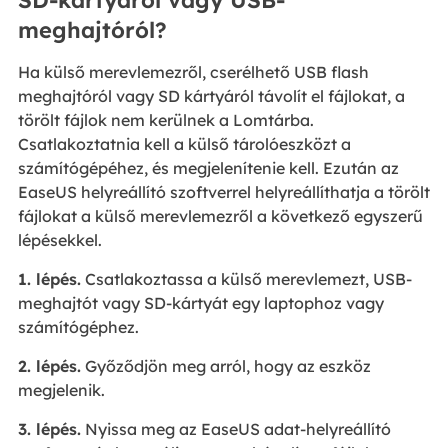
meghajtóról?
Ha külső merevlemezről, cserélhető USB flash
meghajtóról vagy SD kártyáról távolít el fájlokat, a
törölt fájlok nem kerülnek a Lomtárba.
Csatlakoztatnia kell a külső tárolóeszközt a
számítógépéhez, és megjelenítenie kell. Ezután az
EaseUS helyreállító szoftverrel helyreállíthatja a törölt
fájlokat a külső merevlemezről a következő egyszerű
lépésekkel.
1. lépés.
Csatlakoztassa a külső merevlemezt, USB-
meghajtót vagy SD-kártyát egy laptophoz vagy
számítógéphez.
2. lépés.
Győződjön meg arról, hogy az eszköz
megjelenik.
3. lépés.
Nyissa meg az EaseUS adat-helyreállító