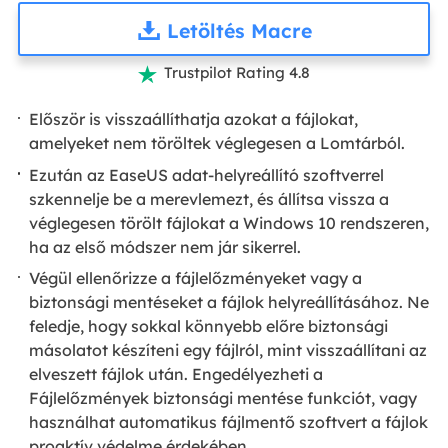
Letöltés Macre
Trustpilot Rating 4.8

Először is visszaállíthatja azokat a fájlokat,
amelyeket nem töröltek véglegesen a Lomtárból.
Ezután az EaseUS adat-helyreállító szoftverrel
szkennelje be a merevlemezt, és állítsa vissza a
véglegesen törölt fájlokat a Windows 10 rendszeren,
ha az első módszer nem jár sikerrel.
Végül ellenőrizze a fájlelőzményeket vagy a
biztonsági mentéseket a fájlok helyreállításához. Ne
feledje, hogy sokkal könnyebb előre biztonsági
másolatot készíteni egy fájlról, mint visszaállítani az
elveszett fájlok után. Engedélyezheti a
Fájlelőzmények biztonsági mentése funkciót, vagy
használhat automatikus fájlmentő szoftvert a fájlok
proaktív védelme érdekében.