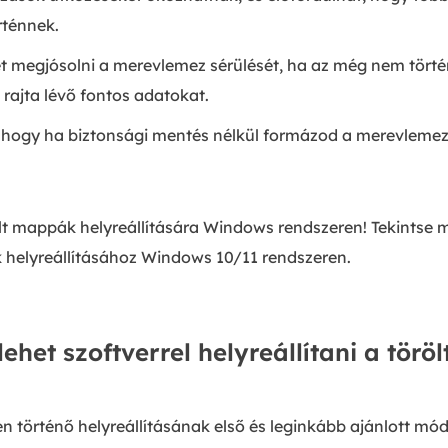
rténnek.
 megjósolni a merevlemez sérülését, ha az még nem tört
a rajta lévő fontos adatokat.
 hogy ha biztonsági mentés nélkül formázod a merevlemezt
lt mappák helyreállítására Windows rendszeren! Tekintse 
k helyreállításához Windows 10/11 rendszeren.
ehet szoftverrel helyreállítani a tör
történő helyreállításának első és leginkább ajánlott móds