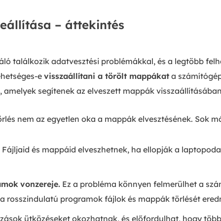
állítása – áttekintés
ó találkozik adatvesztési problémákkal, és a legtöbb felha
Lehetséges-e
visszaállítani a törölt mappákat
a számítógép
amelyek segítenek az elveszett mappák visszaállításában
 törlés nem az egyetlen oka a mappák elvesztésének. Sok m
Fájljaid és mappáid elveszhetnek, ha ellopják a laptopod
ramok
vonzereje.
Ez a probléma könnyen felmerülhet a szá
s a rosszindulatú programok fájlok és mappák törlését ere
ások ütközéseket okozhatnak, és előfordulhat, hogy töb