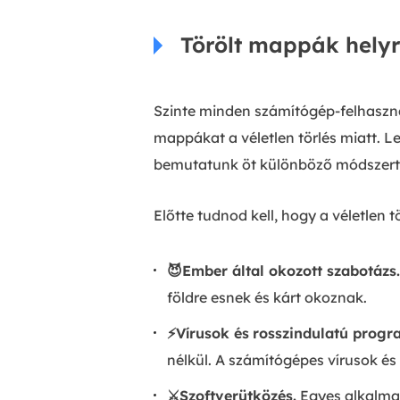
Törölt mappák helyre
Szinte minden számítógép-felhasznál
mappákat a véletlen törlés miatt. 
bemutatunk öt különböző módszert, 
Előtte tudnod kell, hogy a véletlen
😈Ember által okozott szabotázs.
földre esnek és kárt okoznak.
⚡Vírusok és
rosszindulatú prog
nélkül. A számítógépes vírusok é
⚔️Szoftverütközés.
Egyes alkalmaz