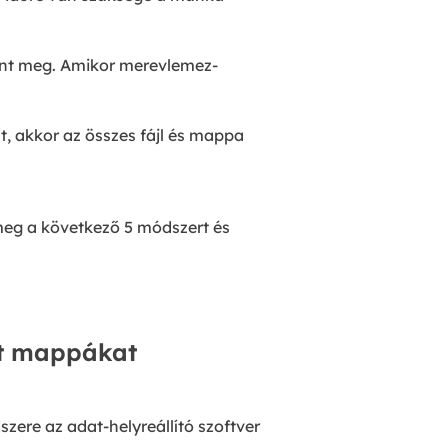
ént meg. Amikor merevlemez-
, akkor az összes fájl és mappa
meg a következő 5 módszert és
ölt mappákat
zere az adat-helyreállító szoftver