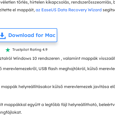
 véletlen törlés, hirtelen kikapcsolás, rendszerösszeomlá
ítette el mappáit,
az EaseUS Data Recovery Wizard
segíts
Download for Mac
Trustpilot Rating 4.9

z asztalról Windows 10 rendszeren , valamint mappák vissza
ső merevlemezekről, USB flash meghajtókról, külső merevl
és mappák helyreállításakor külső merevlemezek javítása 
t mappákkal együtt a legtöbb fájl helyreállítható, beleértv
ngfájlokat.