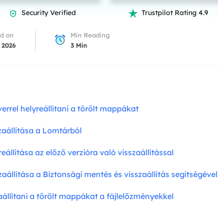
overy Products
Security Verified
Trustpilot Rating 4.9


ata Recovery Services
System Deploy
xpert data recovery services
Smart Windows de
d on
Min Reading
 2026
3
Min
MSPs Service
xchange Recovery
DB file restore & repair
MSP Service
EaseUS Todo Backu
mail Recovery
utlook email recovery
errel helyreállítani a törölt mappákat
S SQL Recovery
zaállítása a Lomtárból
S SQL database recovery
állítása az előző verzióra való visszaállítással
aállítása a Biztonsági mentés és visszaállítás segítségével
aállítani a törölt mappákat a fájlelőzményekkel