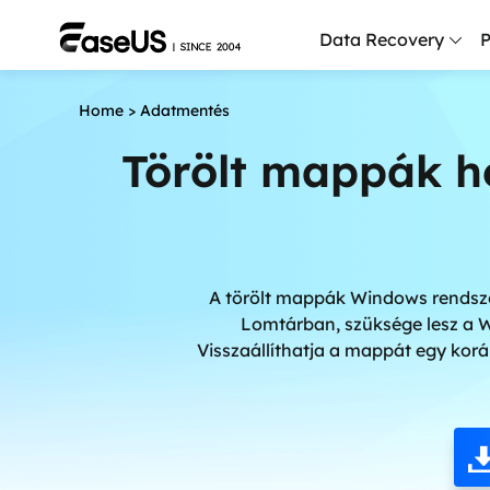
Data Recovery
P
Home
>
Adatmentés
D
P
Törölt mappák h
D
M
M
A törölt mappák Windows rendszer
R
Lomtárban, szüksége lesz a W
Visszaállíthatja a mappát egy kor
P
L
F
R