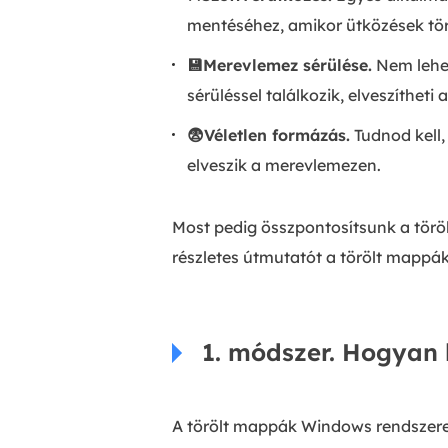
mentéséhez, amikor ütközések tö
💾Merevlemez sérülése.
Nem lehet
sérüléssel találkozik, elveszítheti 
😨Véletlen formázás.
Tudnod kell,
elveszik a merevlemezen.
Most pedig összpontosítsunk a törö
részletes útmutatót a törölt mappá
1. módszer. Hogyan l
A törölt mappák Windows rendszeren 