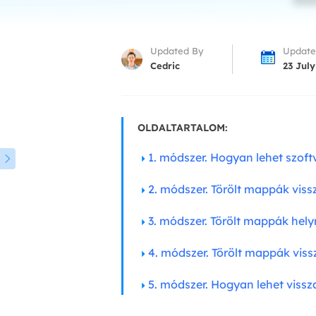
More Rec
D
E
Updated By
Update
Cedric
23 July
E
E
OLDALTARTALOM:
E
O
1. módszer. Hogyan lehet szoftv

M
2. módszer. Törölt mappák viss
M
3. módszer. Törölt mappák helyre
4. módszer. Törölt mappák vissz
5. módszer. Hogyan lehet vissz