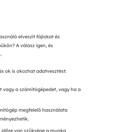
sználó elveszít fájlokat és
ükön? A válasz igen, és
.
ás ok is okozhat adatvesztést:
at vagy a számítógépedet, vagy ha a
mítógép megfelelő használata
dményezhetik.
b időre van szüksége a munka