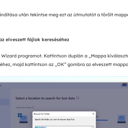
ndítása után tekintse meg ezt az útmutatót a törölt map
az elveszett fájlok kereséséhez
y Wizard programot. Kattintson duplán a „Mappa kiválas
éhez, majd kattintson az „OK” gombra az elveszett mapp