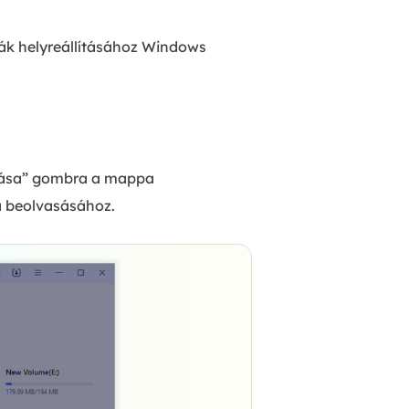
pák helyreállításához Windows
ztása” gombra a mappa
a beolvasásához.