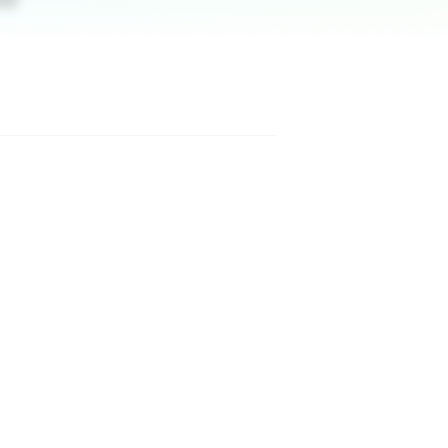
Manual Recovery Service
EaseUS VoiceWave
Advanced and efficient recovery
Change voice in real-time
ployment
p White Label Service