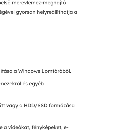
s, belső merevlemez-meghajtó
égével gyorsan helyreállíthatja a
állítása a Windows Lomtárából.
emezekről és egyéb
előtt vagy a HDD/SSD formázása
e a videókat, fényképeket, e-