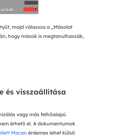
tyűt, majd válassza a „Másolat
alán, hogy mások is megtanulhassák,
 és visszaállítása
onizálás vagy más felhőalapú
ó nem érhető el. A dokumentumok
llett Macen
érdemes lehet külső