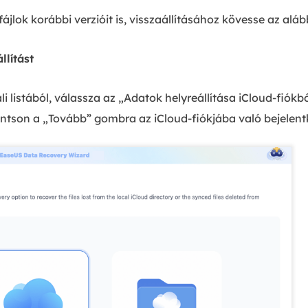
ájlok korábbi verzióit is, visszaállításához kövesse az aláb
llítást
ali listából, válassza az „Adatok helyreállítása iCloud-fiókb
intson a „Tovább” gombra az iCloud-fiókjába való bejelen