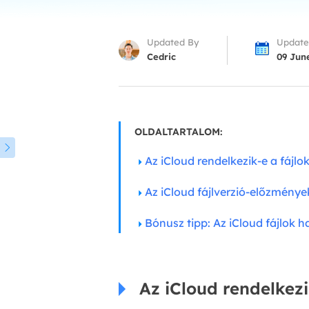
More Rec
D
Updated By
Update
E
Cedric
09 Jun
E
E
E
OLDALTARTALOM:
O

Az iCloud rendelkezik-e a fájlo
M
M
Az iCloud fájlverzió-előzmény
Bónusz tipp: Az iCloud fájlok 
Az iCloud rendelkezi