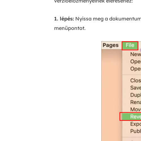
verzióelőzményeinek eléréséhez:
1. lépés:
Nyissa meg a dokumentumot 
menüpontot.