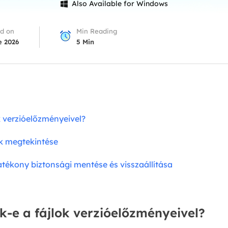
overy Products
Also Available for Windows

ata Recovery Services
System Deploy
d on
Min Reading
xpert data recovery services
Smart Windows de
e 2026
5
Min
MSPs Service
xchange Recovery
DB file restore & repair
MSP Service
EaseUS Todo Backu
mail Recovery
utlook email recovery
k verzióelőzményeivel?
S SQL Recovery
S SQL database recovery
ek megtekintése
hatékony biztonsági mentése és visszaállítása
k-e a fájlok verzióelőzményeivel?