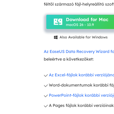
féltől származó fájl-helyreállító s
Download for Mac
macOS 26 - 10.9
Also Available for Windows

Az EaseUS Data Recovery Wizard f
beleértve a következőket:
Az Excel-fájlok korábbi verziójána
Word-dokumentumok korábbi fájlv
PowerPoint-fájlok korábbi verziój
A Pages fájlok korábbi verzióinak