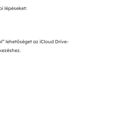
bi lépéseket:
ól” lehetőséget az iCloud Drive-
tkezéshez.