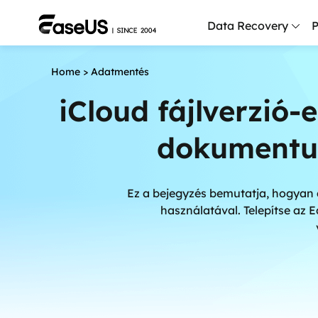
Data Recovery
P
Home
>
Adatmentés
D
P
iCloud fájlverzió-
D
dokumentum
M
M
Ez a bejegyzés bemutatja, hogyan 
R
használatával. Telepítse az
P
L
F
R