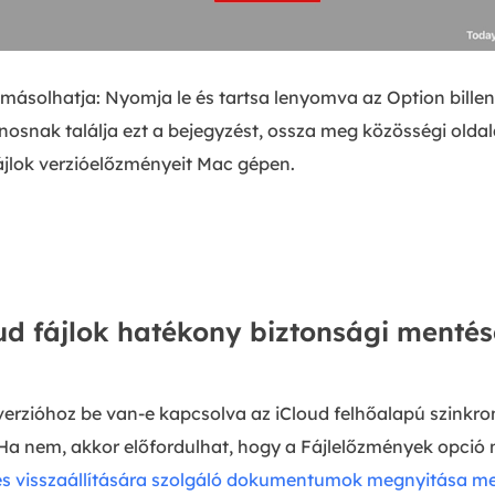
másolhatja: Nyomja le és tartsa lenyomva az Option billen
znosnak találja ezt a bejegyzést, ossza meg közösségi old
ájlok verzióelőzményeit Mac gépen.
ud fájlok hatékony biztonsági mentése
lverzióhoz be van-e kapcsolva az iCloud felhőalapú szinkr
. Ha nem, akkor előfordulhat, hogy a Fájlelőzmények opci
 és visszaállítására szolgáló dokumentumok megnyitása me