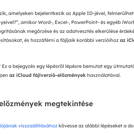
zik, amelyeken bejelentkezik az Apple ID-jével, felmerülhe
ényeivel?”, amikor Word-, Excel-, PowerPoint- és egyéb iW
gritásának megőrzése és az adatvesztés elkerülése érdek
ításokat, és hozzáférni a fájljaik korábbi verzióihoz
az iC
 Ez a bejegyzés egy lépésről lépésre bemutat egy útmut
épen
az iCloud fájlverzió-előzmények
használatával.
ó-előzmények megtekintése
iójának visszaállításához
kövesse az alábbi lépéseket a d