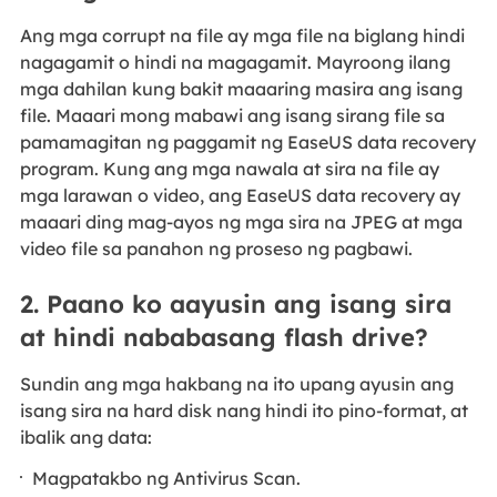
Ang mga corrupt na file ay mga file na biglang hindi
nagagamit o hindi na magagamit. Mayroong ilang
mga dahilan kung bakit maaaring masira ang isang
file. Maaari mong mabawi ang isang sirang file sa
pamamagitan ng paggamit ng EaseUS data recovery
program. Kung ang mga nawala at sira na file ay
mga larawan o video, ang EaseUS data recovery ay
maaari ding mag-ayos ng mga sira na JPEG at mga
video file sa panahon ng proseso ng pagbawi.
2. Paano ko aayusin ang isang sira
at hindi nababasang flash drive?
Sundin ang mga hakbang na ito upang ayusin ang
isang sira na hard disk nang hindi ito pino-format, at
ibalik ang data:
Magpatakbo ng Antivirus Scan.