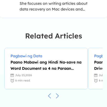
She focuses on writing articles about
data recovery on Mac devices and
PCs. She is devoted to improving her
writing skills and enriching her
professional knowledge. Dany also
enjoys reading detective novels in
Related Articles
her spare time. …
Pagbawi ng Data
Pagbaw
Paano Mabawi ang Hindi Na-save na
Paano 
Word Document sa 4 na Paraan
Drive 
[2026 Update]
July 23,2026
July 
6
min read
6
min