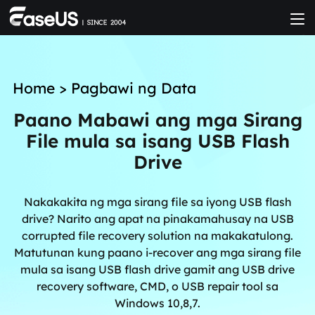
Home
>
Pagbawi ng Data
Paano Mabawi ang mga Sirang
File mula sa isang USB Flash
Drive
Nakakakita ng mga sirang file sa iyong USB flash
drive? Narito ang apat na pinakamahusay na USB
corrupted file recovery solution na makakatulong.
Matutunan kung paano i-recover ang mga sirang file
mula sa isang USB flash drive gamit ang USB drive
recovery software, CMD, o USB repair tool sa
Windows 10,8,7.