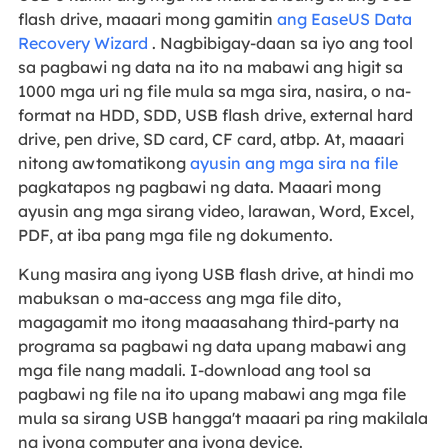
flash drive, maaari mong gamitin
ang EaseUS Data
Recovery Wizard
. Nagbibigay-daan sa iyo ang tool
sa pagbawi ng data na ito na mabawi ang higit sa
1000 mga uri ng file mula sa mga sira, nasira, o na-
format na HDD, SDD, USB flash drive, external hard
drive, pen drive, SD card, CF card, atbp. At, maaari
nitong awtomatikong
ayusin ang mga sira na file
pagkatapos ng pagbawi ng data. Maaari mong
ayusin ang mga sirang video, larawan, Word, Excel,
PDF, at iba pang mga file ng dokumento.
Kung masira ang iyong USB flash drive, at hindi mo
mabuksan o ma-access ang mga file dito,
magagamit mo itong maaasahang third-party na
programa sa pagbawi ng data upang mabawi ang
mga file nang madali. I-download ang tool sa
pagbawi ng file na ito upang mabawi ang mga file
mula sa sirang USB hangga't maaari pa ring makilala
ng iyong computer ang iyong device.