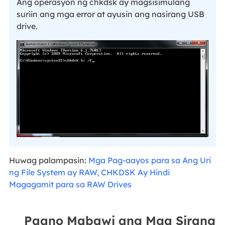
Ang operasyon ng chkdsk ay magsisimulang
suriin ang mga error at ayusin ang nasirang USB
drive.
Huwag palampasin:
Mga Pag-aayos para sa Ang Uri
ng File System ay RAW, CHKDSK Ay Hindi
Magagamit para sa RAW Drives
Paano Mabawi ang Mga Sirang