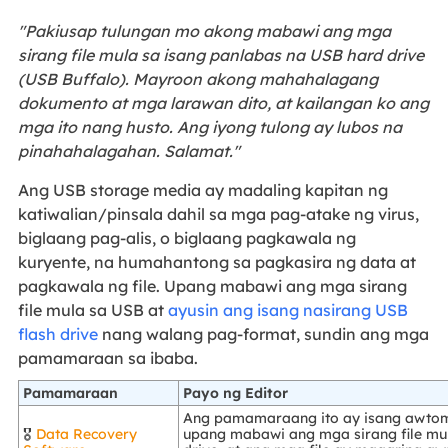
"Pakiusap tulungan mo akong mabawi ang mga
sirang file mula sa isang panlabas na USB hard drive
(USB Buffalo). Mayroon akong mahahalagang
dokumento at mga larawan dito, at kailangan ko ang
mga ito nang husto. Ang iyong tulong ay lubos na
pinahahalagahan. Salamat."
Ang USB storage media ay madaling kapitan ng
katiwalian/pinsala dahil sa mga pag-atake ng virus,
biglaang pag-alis, o biglaang pagkawala ng
kuryente, na humahantong sa pagkasira ng data at
pagkawala ng file. Upang mabawi ang mga sirang
file mula sa USB at
ayusin ang isang nasirang USB
flash drive
nang walang pag-format, sundin ang mga
pamamaraan sa ibaba.
Pamamaraan
Payo ng Editor
Ang pamamaraang ito ay isang awto
🎖️
Data Recovery
upang mabawi ang mga sirang file mu