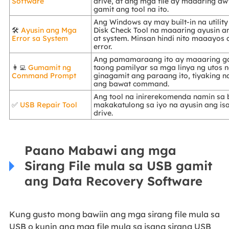
Software
drive, at ang mga file ay maaaring a
gamit ang tool na ito.
Ang Windows ay may built-in na utilit
🛠️
Ayusin ang Mga
Disk Check Tool na maaaring ayusin a
Error sa System
at system. Minsan hindi nito maaayos
error.
Ang pamamaraang ito ay maaaring ga
👩‍💻
Gumamit ng
taong pamilyar sa mga linya ng utos
Command Prompt
ginagamit ang paraang ito, tiyaking 
ang bawat command.
Ang tool na inirerekomenda namin sa 
✅
USB Repair Tool
makakatulong sa iyo na ayusin ang is
drive.
Paano Mabawi ang mga
Sirang File mula sa USB gamit
ang Data Recovery Software
Kung gusto mong bawiin ang mga sirang file mula sa
USB o kunin ang mga file mula sa isang sirang USB