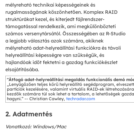
mélyreható technikai képességeinek és
rugalmasságának köszönhetően. Komplex RAID
struktúrákat kezel, és kiterjedt fájlrendszer-
támogatással rendelkezik, ami megkülönbözteti
számos versenytársától. Összességében az R-Studio
a legjobb választás azok számára, akiknek
mélyreható adat-helyreállítási funkciókra és távoli
helyreállítási képességre van szükségük, és
hajlandóak időt fektetni a gazdag funkciókészlet
elsajátításába.
"Átfogó adat-helyreállítási megoldás funkcionális demó mód
„Lenyűgözően teljes körű helyreállító segédprogram, elveszett
partíciók kezelésére, valamint virtuális RAID-ek létrehozásár
kezdők számára túl sok lehet a tartalom, a lehetőségek gazd
hagyni.” -- Christian Cawley,
techradar.com
2. Adatmentés
Vonatkozó: Windows/Mac