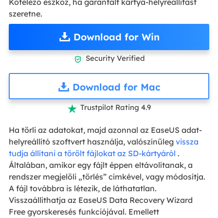
Kötelező eszköz, ha garantált kártya-helyreállítást
szeretne.
Download for Win
Security Verified

Download for Mac
Trustpilot Rating 4.9

Ha törli az adatokat, majd azonnal az EaseUS adat-
helyreállító szoftvert használja, valószínűleg
vissza
tudja állítani a törölt fájlokat az SD-kártyáról
.
Általában, amikor egy fájlt éppen eltávolítanak, a
rendszer megjelöli „törlés” címkével, vagy módosítja.
A fájl továbbra is létezik, de láthatatlan.
Visszaállíthatja az EaseUS Data Recovery Wizard
Free gyorskeresés funkciójával. Emellett