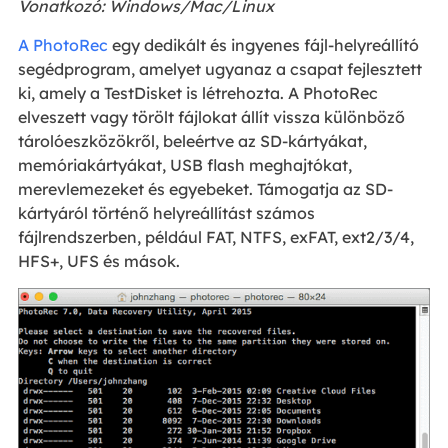
Vonatkozó: Windows/Mac/Linux
A PhotoRec
egy dedikált és ingyenes fájl-helyreállító
segédprogram, amelyet ugyanaz a csapat fejlesztett
ki, amely a TestDisket is létrehozta. A PhotoRec
elveszett vagy törölt fájlokat állít vissza különböző
tárolóeszközökről, beleértve az SD-kártyákat,
memóriakártyákat, USB flash meghajtókat,
merevlemezeket és egyebeket. Támogatja az SD-
kártyáról történő helyreállítást számos
fájlrendszerben, például FAT, NTFS, exFAT, ext2/3/4,
HFS+, UFS és mások.