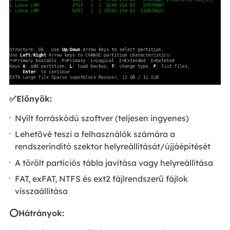
✅Előnyök:
Nyílt forráskódú szoftver (teljesen ingyenes)
Lehetővé teszi a felhasználók számára a
rendszerindító szektor helyreállítását/újjáépítését
A törölt partíciós tábla javítása vagy helyreállítása
FAT, exFAT, NTFS és ext2 fájlrendszerű fájlok
visszaállítása
⭕Hátrányok: