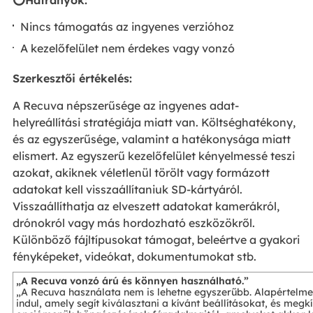
⭕Hátrányok:
Nincs támogatás az ingyenes verzióhoz
A kezelőfelület nem érdekes vagy vonzó
Szerkesztői értékelés:
A Recuva népszerűsége az ingyenes adat-
helyreállítási stratégiája miatt van. Költséghatékony,
és az egyszerűsége, valamint a hatékonysága miatt
elismert. Az egyszerű kezelőfelület kényelmessé teszi
azokat, akiknek véletlenül törölt vagy formázott
adatokat kell visszaállítaniuk SD-kártyáról.
Visszaállíthatja az elveszett adatokat kamerákról,
drónokról vagy más hordozható eszközökről.
Különböző fájltípusokat támogat, beleértve a gyakori
fényképeket, videókat, dokumentumokat stb.
„A Recuva vonzó árú és könnyen használható.”
„A Recuva használata nem is lehetne egyszerűbb. Alapértelmezé
indul, amely segít kiválasztani a kívánt beállításokat, és megk