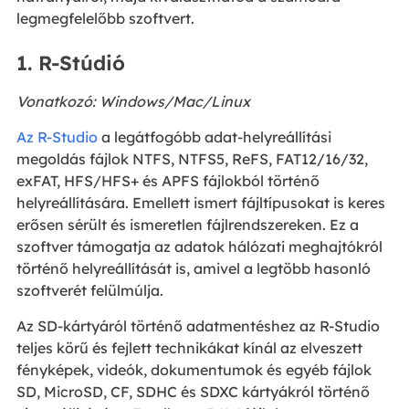
legmegfelelőbb szoftvert.
1. R-Stúdió
Vonatkozó: Windows/Mac/Linux
Az R-Studio
a legátfogóbb adat-helyreállítási
megoldás fájlok NTFS, NTFS5, ReFS, FAT12/16/32,
exFAT, HFS/HFS+ és APFS fájlokból történő
helyreállítására. Emellett ismert fájltípusokat is keres
erősen sérült és ismeretlen fájlrendszereken. Ez a
szoftver támogatja az adatok hálózati meghajtókról
történő helyreállítását is, amivel a legtöbb hasonló
szoftverét felülmúlja.
Az SD-kártyáról történő adatmentéshez az R-Studio
teljes körű és fejlett technikákat kínál az elveszett
fényképek, videók, dokumentumok és egyéb fájlok
SD, MicroSD, CF, SDHC és SDXC kártyákról történő