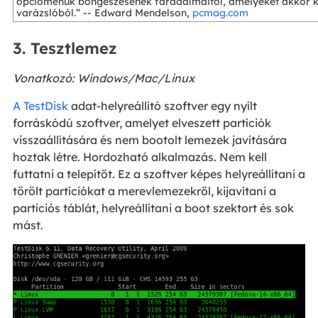
opciómenük böngészésének fáradalmaitól, amelyeket akkor kel
varázslóból.” -- Edward Mendelson,
pcmag.com
3. Tesztlemez
Vonatkozó: Windows/Mac/Linux
A TestDisk
adat-helyreállító szoftver egy nyílt
forráskódú szoftver, amelyet elveszett partíciók
visszaállítására és nem bootolt lemezek javítására
hoztak létre. Hordozható alkalmazás. Nem kell
futtatni a telepítőt. Ez a szoftver képes helyreállítani a
törölt partíciókat a merevlemezekről, kijavítani a
partíciós táblát, helyreállítani a boot szektort és sok
mást.