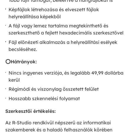
Több fájlt támogat, beleértve a hangfájlokat is
Képfájlok létrehozása és elveszett fájlok
helyreállítása képekből
A fájl vagy lemez tartalma megtekinthető és
szerkeszthető a fejlett hexadecimális szerkesztővel
Fájl előnézeti alkalmazás a helyreállítási esélyek
becsléséhez.
⭕Hátrányok:
Nincs ingyenes verziója, és legalább 49,99 dollárba
kerül
Régimódi és viszonylag összetett felület
Hosszabb szkennelési folyamat
Szerkesztői értékelés:
Az R-Studio rendkívül népszerű az informatikai
szakemberek és a haladó felhasználók körében