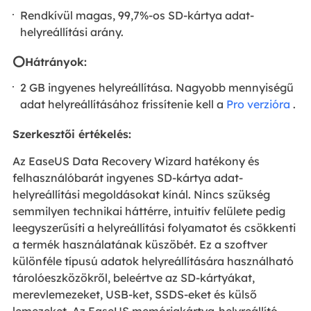
Rendkívül magas, 99,7%-os SD-kártya adat-
helyreállítási arány.
⭕Hátrányok:
2 GB ingyenes helyreállítása. Nagyobb mennyiségű
adat helyreállításához frissítenie kell a
Pro verzióra
.
Szerkesztői értékelés:
Az EaseUS Data Recovery Wizard hatékony és
felhasználóbarát ingyenes SD-kártya adat-
helyreállítási megoldásokat kínál. Nincs szükség
semmilyen technikai háttérre, intuitív felülete pedig
leegyszerűsíti a helyreállítási folyamatot és csökkenti
a termék használatának küszöbét. Ez a szoftver
különféle típusú adatok helyreállítására használható
tárolóeszközökről, beleértve az SD-kártyákat,
merevlemezeket, USB-ket, SSDS-eket és külső
lemezeket. Az EaseUS memóriakártya-helyreállító