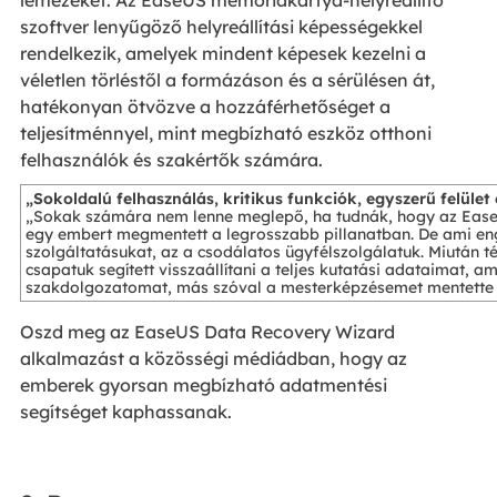
szoftver lenyűgöző helyreállítási képességekkel
rendelkezik, amelyek mindent képesek kezelni a
véletlen törléstől a formázáson és a sérülésen át,
hatékonyan ötvözve a hozzáférhetőséget a
teljesítménnyel, mint megbízható eszköz otthoni
felhasználók és szakértők számára.
„Sokoldalú felhasználás, kritikus funkciók, egyszerű felület
„Sokak számára nem lenne meglepő, ha tudnák, hogy az EaseU
egy embert megmentett a legrosszabb pillanatban. De ami en
szolgáltatásukat, az a csodálatos ügyfélszolgálatuk. Miután
csapatuk segített visszaállítani a teljes kutatási adataimat, am
szakdolgozatomat, más szóval a mesterképzésemet mentette 
Oszd meg az EaseUS Data Recovery Wizard
alkalmazást a közösségi médiádban, hogy az
emberek gyorsan megbízható adatmentési
segítséget kaphassanak.