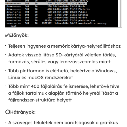
✅Előnyök:
Teljesen ingyenes a memóriakártya-helyreállításhoz
Adatok visszaállítása SD-kártyáról véletlen törlés,
formázás, sérülés vagy lemezösszeomlás miatt
Több platformon is elérhető, beleértve a Windows,
Linux és macOS rendszereket
Több mint 400 fájlaláírás felismerése, lehetővé téve
a fájlok tartalmuk alapján történő helyreállítását a
fájlrendszer-struktúra helyett
⭕Hátrányok:
A szöveges felületek nem barátságosak a grafikus