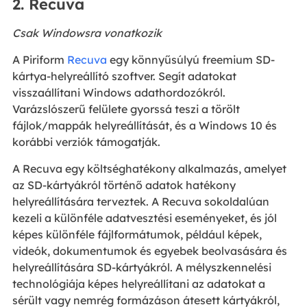
2. Recuva
Csak Windowsra vonatkozik
A Piriform
Recuva
egy könnyűsúlyú freemium SD-
kártya-helyreállító szoftver. Segít adatokat
visszaállítani Windows adathordozókról.
Varázslószerű felülete gyorssá teszi a törölt
fájlok/mappák helyreállítását, és a Windows 10 és
korábbi verziók támogatják.
A Recuva egy költséghatékony alkalmazás, amelyet
az SD-kártyákról történő adatok hatékony
helyreállítására terveztek. A Recuva sokoldalúan
kezeli a különféle adatvesztési eseményeket, és jól
képes különféle fájlformátumok, például képek,
videók, dokumentumok és egyebek beolvasására és
helyreállítására SD-kártyákról. A mélyszkennelési
technológiája képes helyreállítani az adatokat a
sérült vagy nemrég formázáson átesett kártyákról,