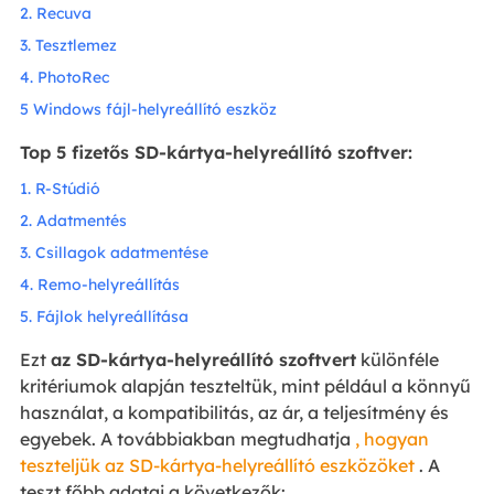
2. Recuva
3. Tesztlemez
4. PhotoRec
5 Windows fájl-helyreállító eszköz
Top 5 fizetős SD-kártya-helyreállító szoftver:
1. R-Stúdió
2. Adatmentés
3. Csillagok adatmentése
4. Remo-helyreállítás
5. Fájlok helyreállítása
Ezt
az SD-kártya-helyreállító szoftvert
különféle
kritériumok alapján teszteltük, mint például a könnyű
használat, a kompatibilitás, az ár, a teljesítmény és
egyebek. A továbbiakban megtudhatja
, hogyan
teszteljük az SD-kártya-helyreállító eszközöket
. A
teszt főbb adatai a következők: