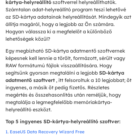
kártya-helyreállító
szoftverrel helyreállíthatók.
Számtalan adat-helyreállító program teszi lehetővé
az SD-kártya adatainak helyreállítását. Mindegyik azt
állítja magáról, hogy a legjobb az Ön számára.
Hogyan válassza ki a megfelelőt a különböző
lehetőségek közül?
Egy megbízható SD-kártya adatmentő szoftvernek
képesnek kell lennie a törölt, formázott, sérült vagy
RAW formátumú fájlok visszaállítására. Hogy
segítsünk gyorsan megtalálni a legjobb
SD-kártya
adatmentő szoftvert
, itt felsoroltuk a 10 legjobbat; öt
ingyenes, a másik öt pedig fizetős. Részletes
megértés és összehasonlítás után reméljük, hogy
megtalálja a legmegfelelőbb memóriakártya-
helyreállító eszközt.
Top 5 ingyenes SD-kártya-helyreállító szoftver:
1. EaseUS Data Recovery Wizard Free