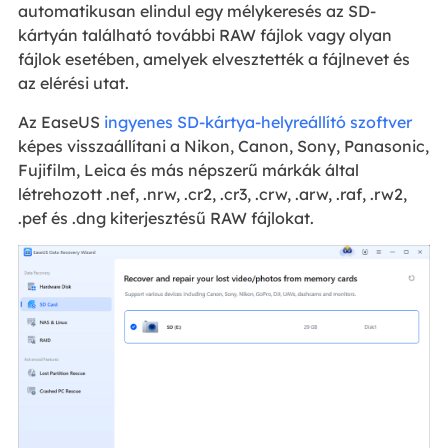
automatikusan elindul egy mélykeresés az SD-
kártyán található további RAW fájlok vagy olyan
fájlok esetében, amelyek elvesztették a fájlnevet és
az elérési utat.
Az EaseUS
ingyenes SD-kártya-helyreállító szoftver
képes visszaállítani a Nikon, Canon, Sony, Panasonic,
Fujifilm, Leica és más népszerű márkák által
létrehozott .nef, .nrw, .cr2, .cr3, .crw, .arw, .raf, .rw2,
.pef és .dng kiterjesztésű RAW fájlokat.