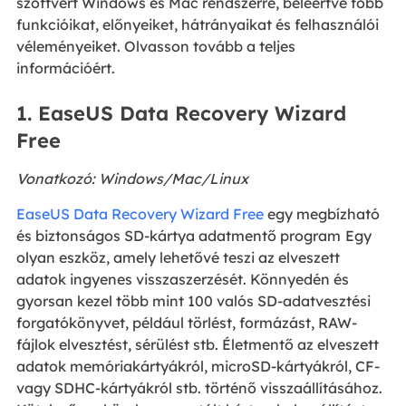
szoftvert Windows és Mac rendszerre, beleértve főbb
funkcióikat, előnyeiket, hátrányaikat és felhasználói
véleményeiket. Olvasson tovább a teljes
információért.
1. EaseUS Data Recovery Wizard
Free
Vonatkozó: Windows/Mac/Linux
EaseUS Data Recovery Wizard Free
egy megbízható
és biztonságos SD-kártya adatmentő program
Egy
olyan eszköz, amely lehetővé teszi az elveszett
adatok ingyenes visszaszerzését. Könnyedén és
gyorsan kezel több mint 100 valós SD-adatvesztési
forgatókönyvet, például törlést, formázást, RAW-
fájlok elvesztést, sérülést stb. Életmentő az elveszett
adatok memóriakártyákról, microSD-kártyákról, CF-
vagy SDHC-kártyákról stb. történő visszaállításához.