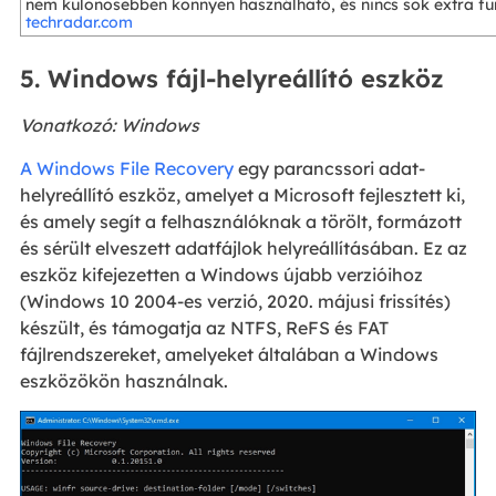
nem különösebben könnyen használható, és nincs sok extra funk
techradar.com
5. Windows fájl-helyreállító eszköz
Vonatkozó: Windows
A Windows File Recovery
egy parancssori adat-
helyreállító eszköz, amelyet a Microsoft fejlesztett ki,
és amely segít a felhasználóknak a törölt, formázott
és sérült elveszett adatfájlok helyreállításában. Ez az
eszköz kifejezetten a Windows újabb verzióihoz
(Windows 10 2004-es verzió, 2020. májusi frissítés)
készült, és támogatja az NTFS, ReFS és FAT
fájlrendszereket, amelyeket általában a Windows
eszközökön használnak.