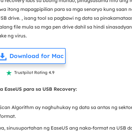
ata recovery labs sa buong mundo, pinagsasama nito ang f
awa itong mapagpipilian para sa mga senaryo kung saan n
B drive. , isang tool sa pagbawi ng data sa pinakamata
ang file mula sa mga pen drive dahil sa hindi sinasadya
ke ng virus.
Download for Mac
Trustpilot Rating 4.9

a EaseUS para sa USB Recovery:
an Algorithm ay naghuhukay ng data sa antas ng sektor, 
format.
a, sinusuportahan ng EaseUS ang naka-format na USB dat