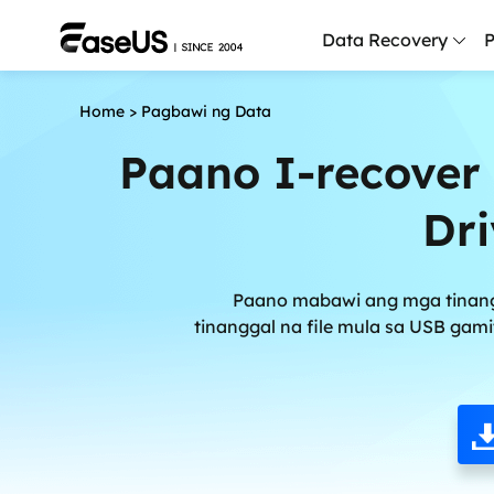
Data Recovery
P
Home
>
Pagbawi ng Data
D
P
Paano I-recover
D
Dr
M
M
Paano mabawi ang mga tinangg
R
tinanggal na file mula sa USB gam
P
L
F
R