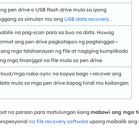
ng pen drive o USB flash drive mula sa iyong
nggang sa simulan mo ang
USB data recovery
.
abilis na pag-scan para sa buo na data. Huwag
format ang pen drive pagkatapos ng pagtanggal—
 ang mga talahanayan ng file at nagiging kumplikado
g mga tinanggal na file mula sa pen drive.
cloud/mga naka-sync na kopya bago i-recover ang
data mula sa mga pen drive kapag hindi mo kailangan
apat na paraan para matulungan kang
mabawi ang mga ti
propesyonal
na file recovery software
upang maibalik ang 