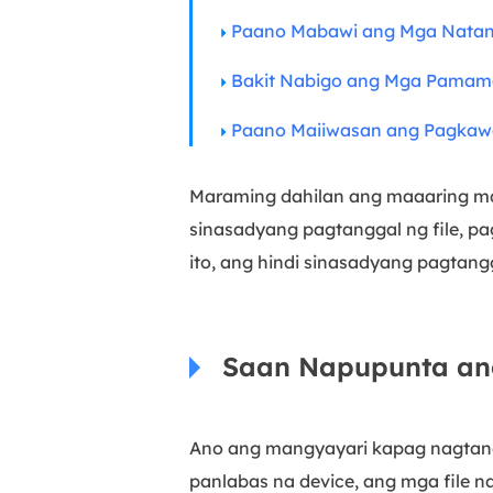
Paano Mabawi ang Mga Natang
Bakit Nabigo ang Mga Pamam
Paano Maiiwasan ang Pagkawal
Maraming dahilan ang maaaring magi
sinasadyang pagtanggal ng file, pa
ito, ang hindi sinasadyang pagtan
Saan Napupunta ang
Ano ang mangyayari kapag nagtangga
panlabas na device, ang mga file n