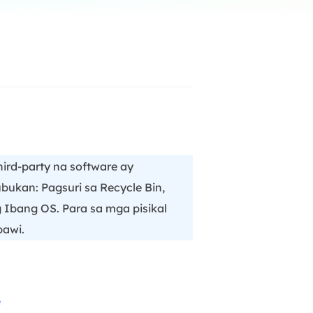
Manual Recovery Service
EaseUS VoiceWave
Advanced and efficient recovery
Change voice in real-time
ployment
p White Label Service
ird-party na software ay
bukan: Pagsuri sa Recycle Bin,
Ibang OS. Para sa mga pisikal
bawi.
e