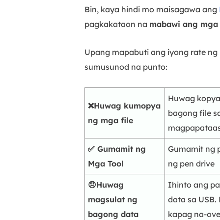
Bin, kaya hindi mo maisagawa ang
pagkakataon na
mabawi ang mga t
Upang mapabuti ang iyong rate ng
sumusunod na punto:
Huwag kopyah
❌Huwag kumopya
bagong file s
ng mga file
magpapataas 
✅ Gumamit ng
Gumamit ng p
Mga Tool
ng pen drive
😞Huwag
Ihinto ang p
magsulat ng
data sa USB.
bagong data
kapag na-over