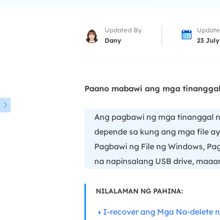
More Rec
D
Updated By
Update
E
Dany
23 July
E
E
Paano mabawi ang mga tinanggal 
E
O

Ang pagbawi ng mga tinanggal na
M
depende sa kung ang mga file ay
M
Pagbawi ng File ng Windows, Pa
na napinsalang USB drive, maaar
NILALAMAN NG PAHINA:
I-recover ang Mga Na-delete n