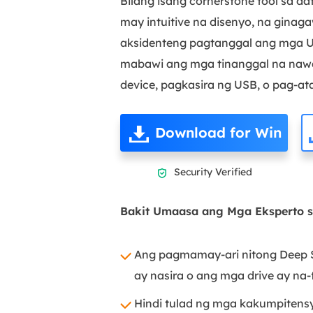
Bilang isang cornerstone tool sa d
may intuitive na disenyo, na ginag
aksidenteng pagtanggal ang mga US
mabawi ang mga tinanggal na nawal
device, pagkasira ng USB, o pag-ata
Download for Win
Security Verified

Bakit Umaasa ang Mga Eksperto s
Ang pagmamay-ari nitong Deep Sc
ay nasira o ang mga drive ay na-
Hindi tulad ng mga kakumpitensy