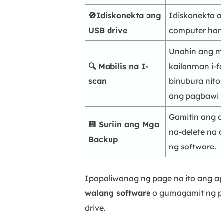
🚫Idiskonekta ang
Idiskonekta a
USB drive
computer ha
Unahin ang m
🔍 Mabilis na I-
kailanman i-
scan
binubura nito
ang pagbawi n
Gamitin ang 
💾 Suriin ang Mga
na-delete na 
Backup
ng software.
Ipapaliwanag ng page na ito ang 
walang software
o gumagamit ng 
drive.