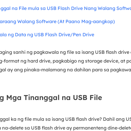
gal na File mula sa USB Flash Drive Nang Walang Softw
araang Walang Software (At Paano Mag-aangkop)
a ng Data ng USB Flash Drive/Pen Drive
ng sanhi ng pagkawala ng file sa isang USB flash drive o
g-format ng hard drive, pagkabigo ng storage device, at p
ggal ay ang pinaka-malamang na dahilan para sa pagkawa
 Mga Tinanggal na USB File
l ka ng file mula sa isang USB flash drive? Dahil ang USB
a na-delete sa USB flash drive ay permanenteng dine-dele