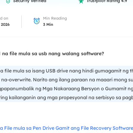
Security Verified
Trustpilot Rating 4.9


overy Products
ata Recovery Services
System Deploy
d on
Min Reading
xpert data recovery services
Smart Windows de
 2026
3
Min
MSPs Service
xchange Recovery
DB file restore & repair
MSP Service
EaseUS Todo Backu
na file mula sa usb nang walang software?
mail Recovery
utlook email recovery
 file mula sa isang USB drive nang hindi gumagamit ng th
S SQL Recovery
 na-overwrite. Narito ang ilang paraan na maaari mong su
S SQL database recovery
gpapanumbalik ng Mga Nakaraang Bersyon o Gumamit ng 
ing kailanganin ang mga propesyonal na serbisyo sa pag
a File mula sa Pen Drive Gamit ang File Recovery Softwar