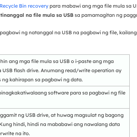
Recycle Bin recovery
para mabawi ang mga file mula sa U
inanggal na file mula sa USB
sa pamamagitan ng paggam
 pagbawi ng natanggal na USB na pagbawi ng file, kaila
in ang mga file mula sa USB o i-paste ang mga
a USB flash drive. Anumang read/write operation ay
ng kahirapan sa pagbawi ng data.
inagkakatiwalaang software para sa pagbawi ng file
aggamit ng USB drive, at huwag magsulat ng bagong
 Kung hindi, hindi na mababawi ang nawalang data
write na ito.