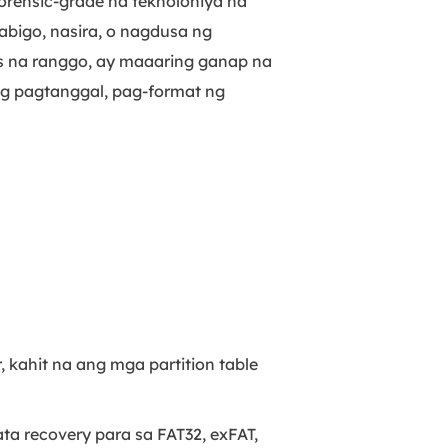
orensic-grade na teknolohiya na
abigo, nasira, o nagdusa ng
as na ranggo, ay maaaring ganap na
ng pagtanggal, pag-format ng
kahit na ang mga partition table
a recovery para sa FAT32, exFAT,