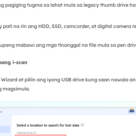
 ang pagiging tugma sa lahat mula sa legacy thumb driv
pati na rin ang HDD, SSD, camcorder, at digital camera r
pang mabawi ang mga tinanggal na file mula sa pen drive
pang i-scan
izard at piliin ang iyong USB drive kung saan nawala ang
g magsimula.