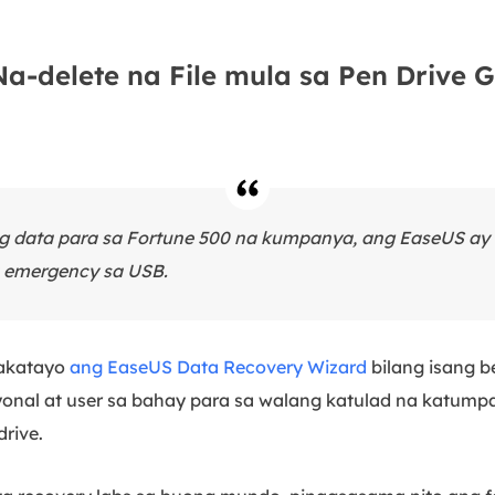
a-delete na File mula sa Pen Drive G
ng data para sa Fortune 500 na kumpanya, ang EaseUS ay 
 emergency sa USB.
nakatayo
ang EaseUS Data Recovery Wizard
bilang isang b
nal at user sa bahay para sa walang katulad na katumpak
rive.